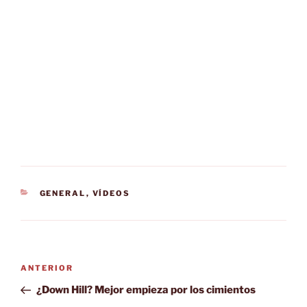
CATEGORÍAS
GENERAL
,
VÍDEOS
Navegación
Entrada
ANTERIOR
de
anterior:
¿Down Hill? Mejor empieza por los cimientos
entradas