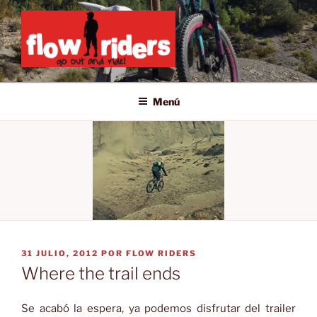
Saltar
al
contenido
GO OUT AND RIDE!
Menú
PUBLICADO
31 JULIO, 2012
POR
FLOW RIDERS
EL
Where the trail ends
Se acabó la espera, ya podemos disfrutar del trailer