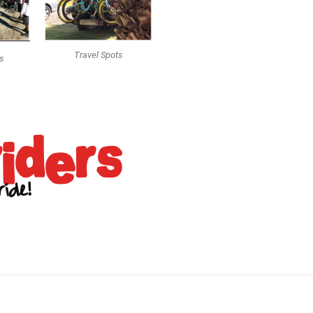
Travel Spots
ts