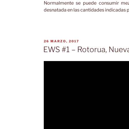
Normalmente se puede consumir mez
desnatada en las cantidades indicadas po
PUBLICADO
26 MARZO, 2017
EL
EWS #1 – Rotorua, Nuev