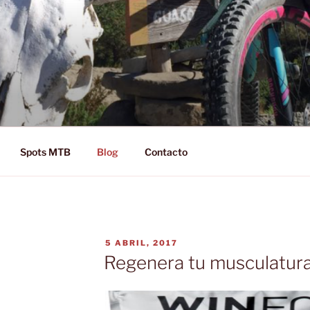
D RIDE!
Spots MTB
Blog
Contacto
PUBLICADO
5 ABRIL, 2017
EL
Regenera tu musculatur