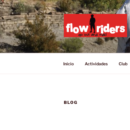
Saltar
al
contenido
GO OUT AN
Inicio
Actividades
Club
BLOG