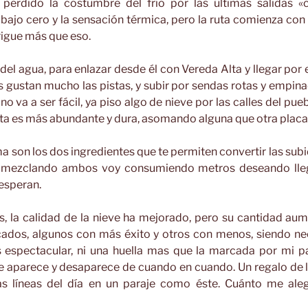
erdido la costumbre del frío por las últimas salidas «c
bajo cero y la sensación térmica, pero la ruta comienza con
rigue más que eso.
del agua, para enlazar desde él con Vereda Alta y llegar por e
s gustan mucho las pistas, y subir por sendas rotas y empin
no va a ser fácil, ya piso algo de nieve por las calles del pue
ta es más abundante y dura, asomando alguna que otra placa 
a son los dos ingredientes que te permiten convertir las su
ue, mezclando ambos voy consumiendo metros deseando lle
esperan.
s, la calidad de la nieve ha mejorado, pero su cantidad au
dos, algunos con más éxito y otros con menos, siendo ne
es espectacular, ni una huella mas que la marcada por mi pa
 aparece y desaparece de cuando en cuando. Un regalo de 
as líneas del día en un paraje como éste. Cuánto me al