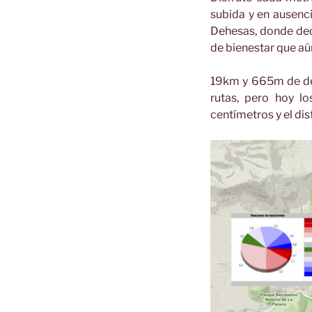
subida y en ausenc
Dehesas, donde deci
de bienestar que aú
19km y 665m de des
rutas, pero hoy l
centímetros y el dis