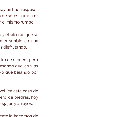
 hay un buen espesor
so de seres humanos:
on el mismo rumbo.
 y el silencio que se
Intercambio con un
s disfrutando.
tro de runners, pero
ensando que, con las
elo que bajando por
vel (en este caso de
ro de piedras, hoy
regajos y arroyos.
ente la hacemos de