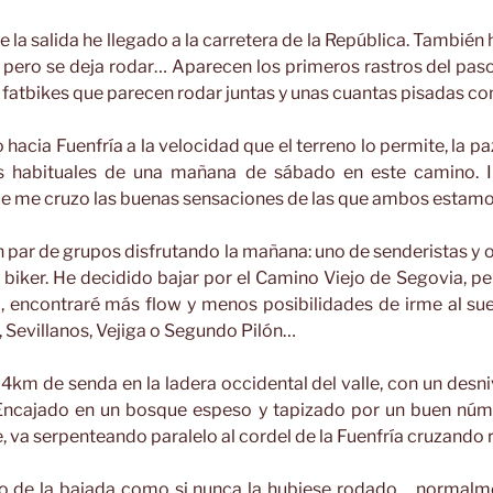
 la salida he llegado a la carretera de la República. También
a, pero se deja rodar… Aparecen los primeros rastros del pa
e fatbikes que parecen rodar juntas y unas cuantas pisadas c
hacia Fuenfría a la velocidad que el terreno lo permite, la paz
os habituales de una mañana de sábado en este camino. 
ue me cruzo las buenas sensaciones de las que ambos estamo
un par de grupos disfrutando la mañana: uno de senderistas y o
o biker. He decidido bajar por el Camino Viejo de Segovia, p
a, encontraré más flow y menos posibilidades de irme al su
 Sevillanos, Vejiga o Segundo Pilón…
4km de senda en la ladera occidental del valle, con un desni
Encajado en un bosque espeso y tapizado por un buen núme
, va serpenteando paralelo al cordel de la Fuenfría cruzando 
ro de la bajada como si nunca la hubiese rodado… normalm