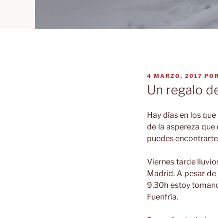
PUBLICADO
4 MARZO, 2017
PO
EL
Un regalo d
Hay días en los que
de la aspereza que 
puedes encontrarte 
Viernes tarde lluvi
Madrid. A pesar de
9.30h estoy tomando
Fuenfría.