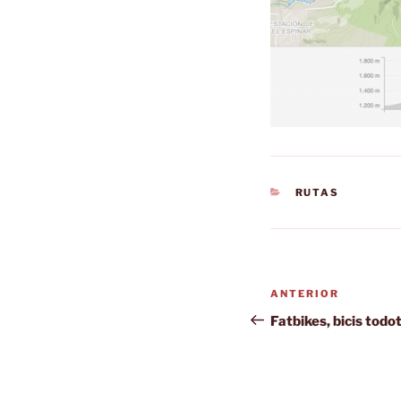
CATEGORÍAS
RUTAS
Navegación
Entrada
ANTERIOR
de
anterior:
Fatbikes, bicis todo
entradas