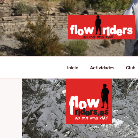
Saltar
al
contenido
GO OUT AN
Inicio
Actividades
Club