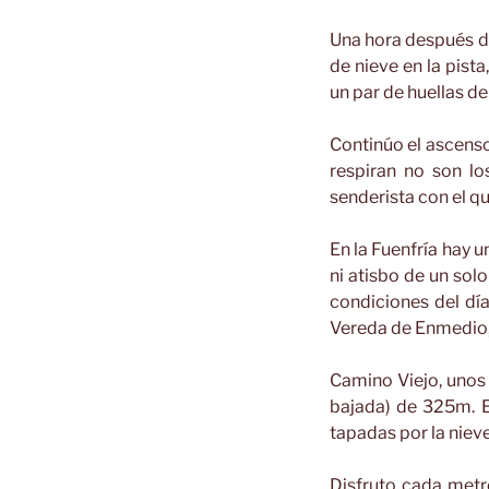
Una hora después de
de nieve en la pist
un par de huellas d
Continúo el ascenso 
respiran no son l
senderista con el q
En la Fuenfría hay 
ni atisbo de un sol
condiciones del dí
Vereda de Enmedio,
Camino Viejo, unos 
bajada) de 325m. 
tapadas por la nieve
Disfruto cada met