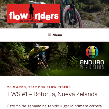
Saltar
al
contenido
GO OUT AND RIDE!
Menú
PUBLICADO
26 MARZO, 2017
POR
FLOW RIDERS
EL
EWS #1 – Rotorua, Nueva Zelanda
Este fin de semana ha tenido lugar la primera carrera