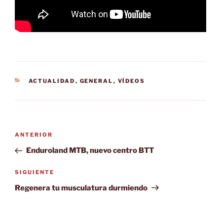
CATEGORÍAS
ACTUALIDAD
,
GENERAL
,
VÍDEOS
Navegación
Entrada
ANTERIOR
de
anterior:
Enduroland MTB, nuevo centro BTT
entradas
Siguiente
SIGUIENTE
entrada
Regenera tu musculatura durmiendo