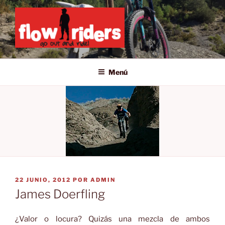
Saltar
al
contenido
GO OUT AND RIDE!
Menú
PUBLICADO
22 JUNIO, 2012
POR
ADMIN
EL
James Doerfling
¿Valor o locura? Quizás una mezcla de ambos