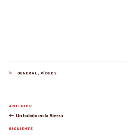
CATEGORÍAS
GENERAL
,
VÍDEOS
Navegación
Entrada
ANTERIOR
de
anterior:
Un balcón en la Sierra
entradas
Siguiente
SIGUIENTE