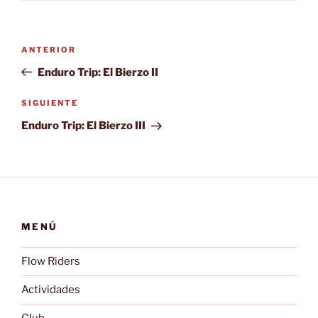
Navegación
Entrada
ANTERIOR
de
anterior:
Enduro Trip: El Bierzo II
entradas
Siguiente
SIGUIENTE
entrada
Enduro Trip: El Bierzo III
MENÚ
Flow Riders
Actividades