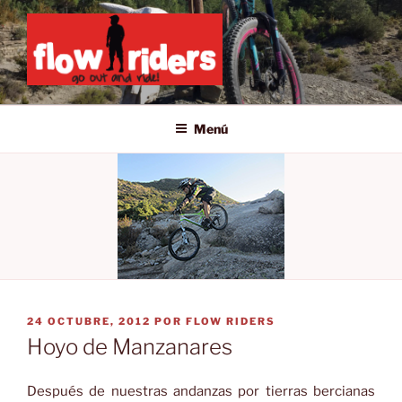
Saltar
al
contenido
GO OUT AND RIDE!
Menú
PUBLICADO
24 OCTUBRE, 2012
POR
FLOW RIDERS
EL
Hoyo de Manzanares
Después de nuestras andanzas por tierras bercianas