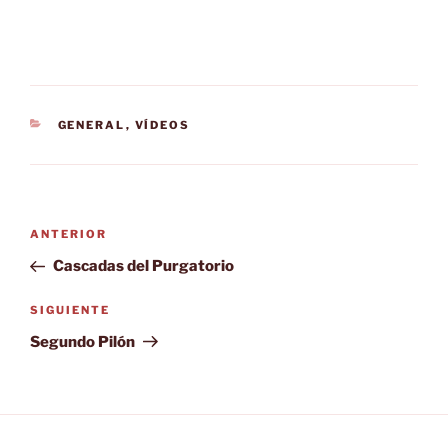
CATEGORÍAS
GENERAL
,
VÍDEOS
Navegación
Entrada
ANTERIOR
de
anterior:
Cascadas del Purgatorio
entradas
Siguiente
SIGUIENTE
entrada
Segundo Pilón