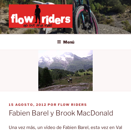
Saltar
al
contenido
GO OUT AND RIDE!
Menú
PUBLICADO
15 AGOSTO, 2012
POR
FLOW RIDERS
EL
Fabien Barel y Brook MacDonald
Una vez más, un vídeo de Fabien Barel, esta vez en Val