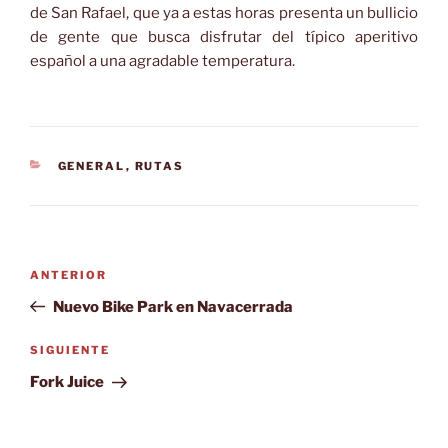
de San Rafael, que ya a estas horas presenta un bullicio
de gente que busca disfrutar del típico aperitivo
español a una agradable temperatura.
CATEGORÍAS
GENERAL
,
RUTAS
Navegación
Entrada
ANTERIOR
de
anterior:
Nuevo Bike Park en Navacerrada
entradas
Siguiente
SIGUIENTE
entrada
Fork Juice