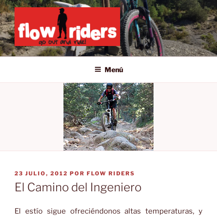
Saltar
al
contenido
GO OUT AND RIDE!
Menú
PUBLICADO
23 JULIO, 2012
POR
FLOW RIDERS
EL
El Camino del Ingeniero
El estío sigue ofreciéndonos altas temperaturas, y