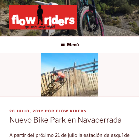
Saltar
al
contenido
GO OUT AND RIDE!
Menú
PUBLICADO
20 JULIO, 2012
POR
FLOW RIDERS
EL
Nuevo Bike Park en Navacerrada
A partir del próximo 21 de julio la estación de esquí de