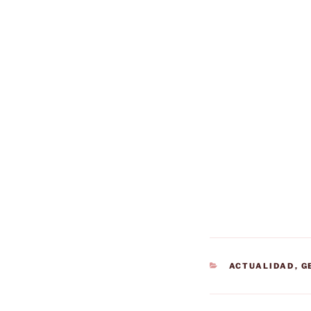
CATEGORÍAS
ACTUALIDAD
,
G