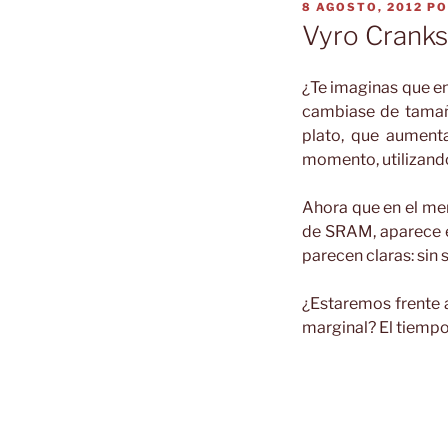
PUBLICADO
8 AGOSTO, 2012
P
EL
Vyro Cranks
¿Te imaginas que en
cambiase de tamaño
plato, que aument
momento, utilizand
Ahora que en el me
de SRAM, aparece e
parecen claras: sin
¿Estaremos frente 
marginal? El tiempo