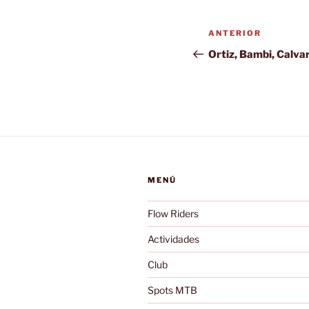
Navegación
Entrada
ANTERIOR
de
anterior:
Ortiz, Bambi, Calvar
entradas
MENÚ
Flow Riders
Actividades
Club
Spots MTB