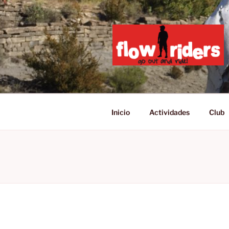
Saltar
al
contenido
GO OUT AN
Inicio
Actividades
Club