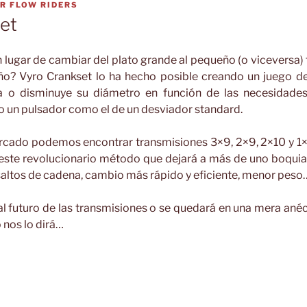
OR
FLOW RIDERS
et
 lugar de cambiar del plato grande al pequeño (o viceversa) f
? Vyro Crankset lo ha hecho posible creando un juego de
a o disminuye su diámetro en función de las necesidades
o un pulsador como el de un desviador standard.
rcado podemos encontrar transmisiones 3×9, 2×9, 2×10 y 1×11
ste revolucionario método que dejará a más de uno boquiab
 saltos de cadena, cambio más rápido y eficiente, menor peso
al futuro de las transmisiones o se quedará en una mera ané
 nos lo dirá…