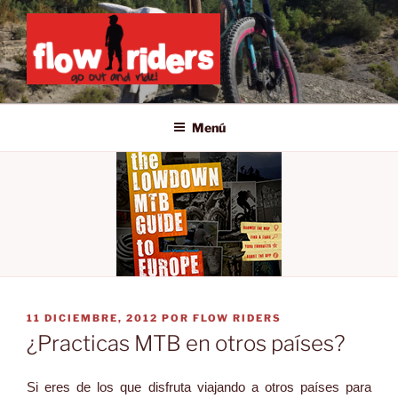
Saltar
al
contenido
GO OUT AND RIDE!
Menú
PUBLICADO
11 DICIEMBRE, 2012
POR
FLOW RIDERS
EL
¿Practicas MTB en otros países?
Si eres de los que disfruta viajando a otros países para