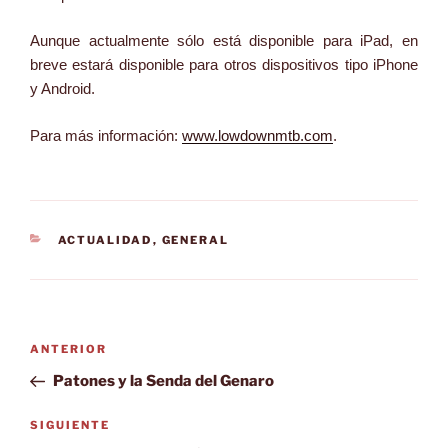
Aunque actualmente sólo está disponible para iPad, en
breve estará disponible para otros dispositivos tipo iPhone
y Android.
Para más información:
www.lowdownmtb.com
.
CATEGORÍAS
ACTUALIDAD
,
GENERAL
Navegación
Entrada
ANTERIOR
de
anterior:
Patones y la Senda del Genaro
entradas
Siguiente
SIGUIENTE