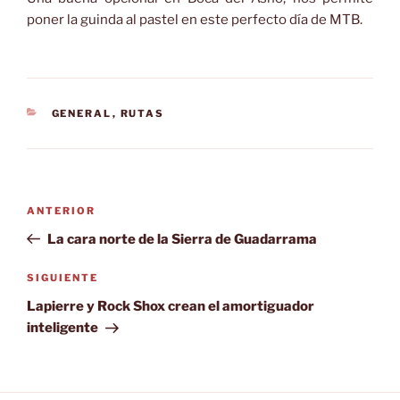
poner la guinda al pastel en este perfecto día de MTB.
CATEGORÍAS
GENERAL
,
RUTAS
Navegación
Entrada
ANTERIOR
de
anterior:
La cara norte de la Sierra de Guadarrama
entradas
Siguiente
SIGUIENTE
entrada
Lapierre y Rock Shox crean el amortiguador
inteligente