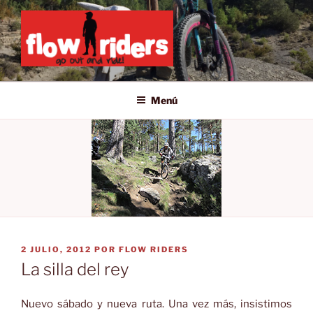
Saltar
al
contenido
GO OUT AND RIDE!
Menú
PUBLICADO
2 JULIO, 2012
POR
FLOW RIDERS
EL
La silla del rey
Nuevo sábado y nueva ruta. Una vez más, insistimos