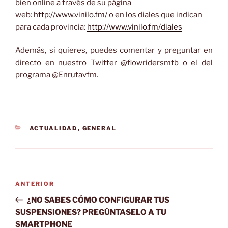
bien online a través de su página
web:
http://www.vinilo.fm/
o en los diales que indican
para cada provincia:
http://www.vinilo.fm/diales
Además, si quieres, puedes comentar y preguntar en
directo en nuestro Twitter @flowridersmtb o el del
programa @Enrutavfm.
CATEGORÍAS
ACTUALIDAD
,
GENERAL
Navegación
Entrada
ANTERIOR
de
anterior:
¿NO SABES CÓMO CONFIGURAR TUS
entradas
SUSPENSIONES? PREGÚNTASELO A TU
SMARTPHONE