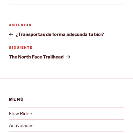
Navegación
Entrada
ANTERIOR
de
anterior:
¿Transportas de forma adecuada tu bici?
entradas
Siguiente
SIGUIENTE
entrada
The North Face Trailhead
MENÚ
Flow Riders
Actividades