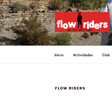
Saltar
al
contenido
GO OUT AN
Inicio
Actividades
Club
FLOW RIDERS