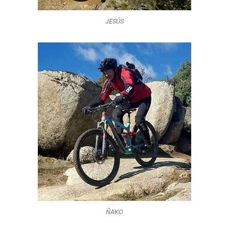
JESÚS
ÑAKO