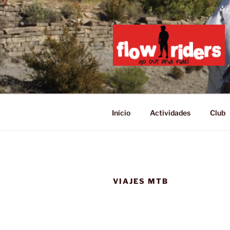
Saltar
al
contenido
GO OUT AN
Inicio
Actividades
Club
VIAJES MTB