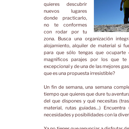
quieres descubrir
nuevos lugares
donde practicarlo,
no te conformes
con rodar por tu
zona. Busca una organización integra
alojamiento, alquiler de material si f
para que sólo tengas que ocuparte d
magníficos parajes por los que te
excepcional y de una de las mejores g
que es una propuesta irresistible?
Un fin de semana, una semana complet
tiempo que quieres que dure tu aventura
del que dispones y qué necesitas (tras
material, rutas guiadas…) Encuentra
necesidades y posibilidades con la diver
Ya no tienes que renunciar a disfrutar d