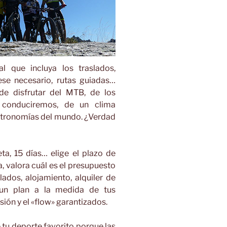
l que incluya los traslados,
uese necesario, rutas guiadas…
e disfrutar del MTB, de los
 conduciremos, de un clima
astronomías del mundo. ¿Verdad
a, 15 días… elige el plazo de
, valora cuál es el presupuesto
lados, alojamiento, alquiler de
 un plan a la medida de tus
sión y el «flow» garantizados.
e tu deporte favorito porque las