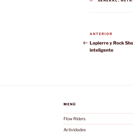
CATEGORÍAS
GENERAL
,
RUTA
Navegación
Entrada
ANTERIOR
de
anterior:
Lapierre y Rock Sho
inteligente
entradas
MENÚ
Flow Riders
Actividades