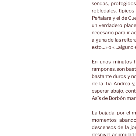
sendas, protegido
robledales, típico
Peñalara y el de C
un verdadero place
necesario para ir a
alguna de las reite
esto…» o «…alguno es
En unos minutos h
rampones, son basta
bastante duros y n
de la Tía Andrea y
esperar abajo, con
Asís de Borbón mand
La bajada, por el 
momentos abandon
descensos de la jo
desnivel acumulado