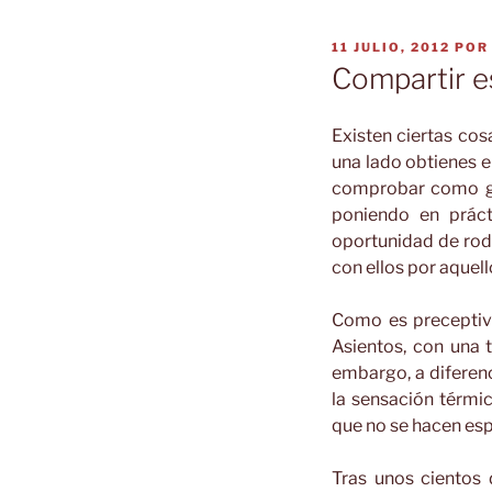
PUBLICADO
11 JULIO, 2012
PO
EL
Compartir es
Existen ciertas co
una lado obtienes e
comprobar como go
poniendo en práct
oportunidad de roda
con ellos por aquell
Como es preceptivo
Asientos, con una t
embargo, a diferenc
la sensación térm
que no se hacen esp
Tras unos cientos