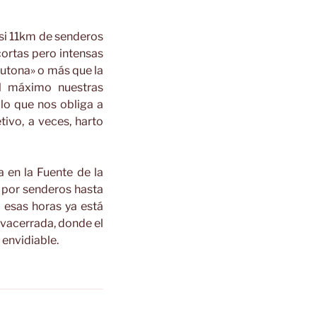
si 11km de senderos
cortas pero intensas
rutona» o más que la
al máximo nuestras
 lo que nos obliga a
tivo, a veces, harto
 en la Fuente de la
o por senderos hasta
a esas horas ya está
avacerrada, donde el
 envidiable.