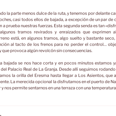
o la parte menos dulce de la ruta, y tenemos por delante ca
coches, casi todos ellos de bajada, a excepción de un par de 
a prueba nuestras fuerzas. Esta segunda senda es tan «disf
 algunos tramos revirados y enraizados que exprimen 
rreno está, en algunos tramos, algo suelto y bastante seco,
ción al tacto de los frenos para no perder el control… obje
r y que provoca algún revolcón sin consecuencias.
la bajada se nos hace corta y en pocos minutos estamos ya
o del Palacio Real de La Granja. Desde allí seguimos rodand
mos la orilla del Eresma hasta llegar a Los Asientos, que 
gente. La merecida opcional la disfrutamos en el puerto de N
r y nos permite sentarnos en una terraza con una temperatura