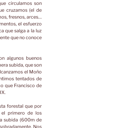
que circulamos son
que cruzamos (el de
os, fresnos, arces…
mentos, el esfuerzo
a que salga a la luz
 gente que no conoce
con algunos buenos
mera subida, que son
 Alcanzamos el Moño
entimos tentados de
co que Francisco de
IX.
ta forestal que por
el primero de los
 la subida (600m de
n sobradamente. Nos