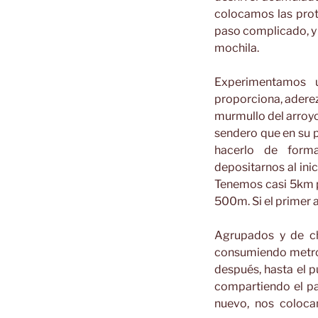
colocamos las prot
paso complicado, y 
mochila.
Experimentamos 
proporciona, aderez
murmullo del arroy
sendero que en su 
hacerlo de form
depositarnos al ini
Tenemos casi 5km p
500m. Si el primer 
Agrupados y de ch
consumiendo metros 
después, hasta el p
compartiendo el pa
nuevo, nos coloca