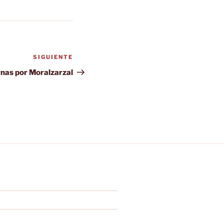
SIGUIENTE
Siguiente
entrada
rnas por Moralzarzal