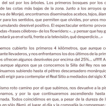
s del sol por los árboles. Los primeros bosques por los 
s de las cotas más bajas de la zona. Junto a los arroyos 
ueva de Monje), encontramos diseminados acebos, tejos, álam
r para los sentidos, que permiten que olvides, por unos mo
cumulando desnivel positivo. El espectacular entorno provoc
radas «frases célebres» de los flowriders: «…y pensar que hay
tará ya en el sofá, frente a la televisión, qué desperdicio…»
emos cubierto los primeros 4 kilómetros, que aunque 
nte llevaderos, y nos enfrentamos los dos últimos de la pri
os ofrecen algunos desniveles por encima del 25%… uffff!
, aunque algunos que ya conocemos la Silla del Rey nos s
tinuamos subiendo hasta el pétreo descansadero monárqui
ó erigir para contemplar el Real Sitio a mediados del siglo X
mismo roto camino por el que subimos, nos devuelve a la pis
amos, y por la que continuaremos ascendiendo hasta 
rnada. Todos coincidimos en que, a pesar de la dureza de
 en sólo 8km), el lugar, el día y la compañía la compensa