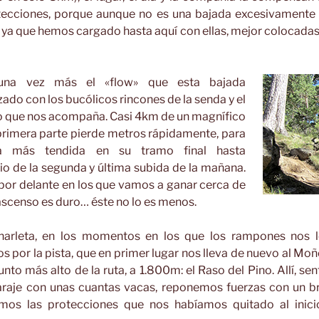
ecciones, porque aunque no es una bajada excesivamente t
ya que hemos cargado hasta aquí con ellas, mejor colocadas e
una vez más el «flow» que esta bajada
ado con los bucólicos rincones de la senda y el
o que nos acompaña. Casi 4km de un magnífico
primera parte pierde metros rápidamente, para
a más tendida en su tramo final hasta
cio de la segunda y última subida de la mañana.
or delante en los que vamos a ganar cerca de
ascenso es duro… éste no lo es menos.
arleta, en los momentos en los que los rampones nos 
por la pista, que en primer lugar nos lleva de nuevo al Moño
unto más alto de la ruta, a 1.800m: el Raso del Pino. Allí, se
raje con unas cuantas vacas, reponemos fuerzas con un b
mos las protecciones que nos habíamos quitado al inic