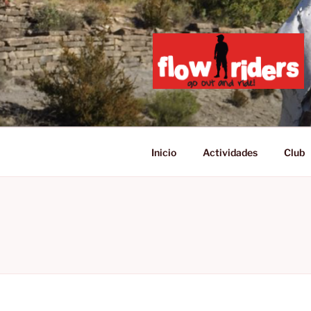
Saltar
al
contenido
GO OUT AN
Inicio
Actividades
Club