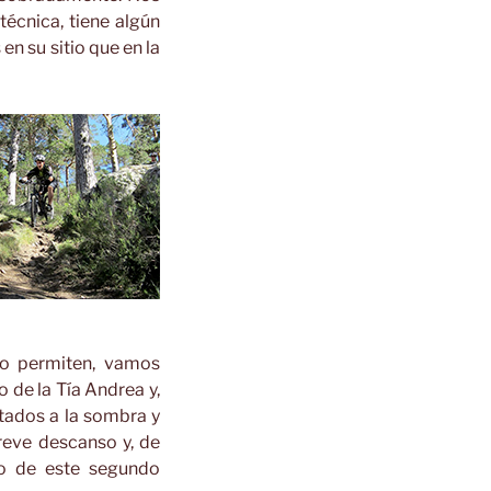
écnica, tiene algún
n su sitio que en la
lo permiten, vamos
 de la Tía Andrea y,
ntados a la sombra y
reve descanso y, de
io de este segundo