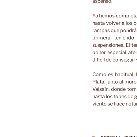
ascenso.
Ya hemos completad
hasta volver a los 
rampas que pondrán 
primera, teniendo
suspensiones. El te
poner especial aten
difícil de consegui
Como es habitual, 
Plata, junto al mur
Valsaín, donde toma
hasta los topes de 
viento se hace nota