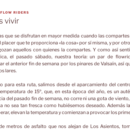
R
FLOW RIDERS
 vivir
sas que se disfrutan en mayor medida cuando las compartes
l placer que te proporciona «la cosa» por sí misma, y por otro
zan aquellos con quienes la compartes. Y como así senti
ica, el pasado sábado, nuestra teoría: un par de flowrid
r el anterior fin de semana por los pinares de Valsaín, así 
os lares.
 para esta ruta, salimos desde el aparcamiento del centr
emperatura de 15º, que, en esta época del año, es un autén
ia del pasado fin de semana, no corre ni una gota de viento
ica no sea tan fresca como hubiésemos deseado. Además la
erar, elevan la temperatura y comienzan a provocar los prime
 de metros de asfalto que nos alejan de Los Asientos, to