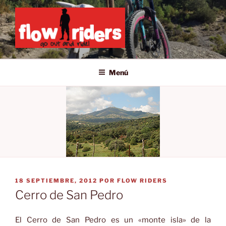
Saltar
al
contenido
GO OUT AND RIDE!
Menú
PUBLICADO
18 SEPTIEMBRE, 2012
POR
FLOW RIDERS
EL
Cerro de San Pedro
El Cerro de San Pedro es un «monte isla» de la