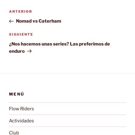
Navegación
Entrada
ANTERIOR
de
anterior:
Nomad vs Caterham
entradas
Siguiente
SIGUIENTE
entrada
¿Nos hacemos unas series? Las preferimos de
enduro
MENÚ
Flow Riders
Actividades
Club